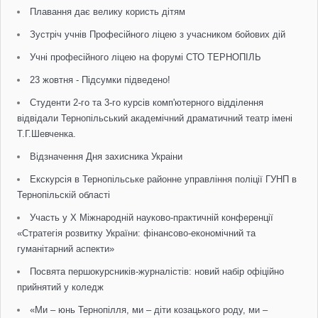
Плавання дає велику користь дітям
Зустріч учнів Професійного ліцею з учасником бойових дій
Учні професійного ліцею на форумі СТО ТЕРНОПІЛЬ
23 жовтня - Підсумки підведено!
Студенти 2-го та 3-го курсів комп'ютерного відділення
відвідали Тернопільський академічний драматичний театр імені
Т.Г.Шевченка.
Відзначення Дня захисника Украіни
Екскурсія в Тернопільське районне управління поліції ГУНП в
Тернопільскій області
Участь у Х Міжнародній науково-практичній конференції
«Стратегія розвитку України: фінансово-економічний та
гуманітарний аспекти»
Посвята першокурсників-журналістів: новий набір офіційно
прийнятий у коледж
«Ми – юнь Тернопілля, ми – діти козацького роду, ми –