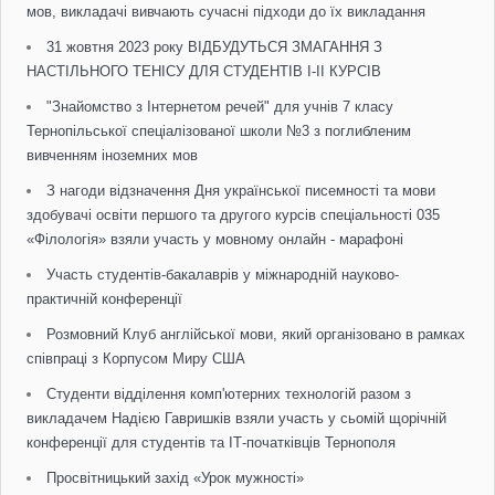
мов, викладачі вивчають сучасні підходи до їх викладання
31 жовтня 2023 року ВІДБУДУТЬСЯ ЗМАГАННЯ З
НАСТІЛЬНОГО ТЕНІСУ ДЛЯ СТУДЕНТІВ I-II КУРСІВ
"Знайомство з Інтернетом речей" для учнів 7 класу
Тернопільської спеціалізованої школи №3 з поглибленим
вивченням іноземних мов
З нагоди відзначення Дня української писемності та мови
здобувачі освіти першого та другого курсів спеціальності 035
«Філологія» взяли участь у мовному онлайн - марафоні
Участь студентів-бакалаврів у міжнародній науково-
практичній конференції
Розмовний Клуб англійської мови, який організовано в рамках
співпраці з Корпусом Миру США
Студенти відділення комп'ютерних технологій разом з
викладачем Надією Гавришків взяли участь у сьомій щорічній
конференції для студентів та ІТ-початківців Тернополя
Просвітницький захід «Урок мужності»