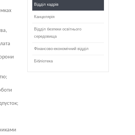
Відділ кадрів
амках
Канцелярія
Відділ безпеки освітнього
ва,
середовища
плата
Фінансово-економічний відділ
хорони
Бібліотека
тю;
оботи
дпусток;
вниками