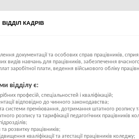
ВІДДІЛ КАДРІВ
лення документації та особових справ працівників, сприя
их видів навчань для працівників, забезпечення вчасног
ат заробітної плати, ведення військового обліку працівн
и відділу є:
бних професій, спеціальностей і кваліфікацій;
тації відповідно до чинного законодавства;
и та системи преміювання, дотримання штатного розпису т
атного розпису та тарифікації педагогічних працівників ко
підрозділів;
та розвитку працівників;
ідвищення кваліфікації та атестації працівників коледжу;