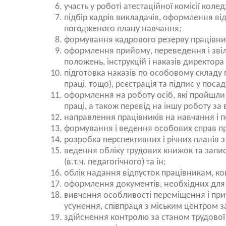
участь у роботі атестаційної комісії коле
підбір кадрів викладачів, оформлення ві
погодженого плану навчання;
формування кадрового резерву працівни
оформлення прийому, переведення і звіл
положень, інструкцій і наказів директора
підготовка наказів по особовому складу 
праці, тощо), реєстрація та підпис у поса
оформлення на роботу осіб, які пройшли 
праці, а також перевід на іншу роботу з
направлення працівників на навчання і п
формування і ведення особових справ пра
розробка перспективних і річних планів з 
ведення обліку трудових книжок та записі
(в.т.ч. педагогічного) та ін;
облік надання відпусток працівникам, ко
оформлення документів, необхідних для
вивчення особливості переміщення і прич
усунення, співпраця з міським центром з
здійснення контролю за станом трудової