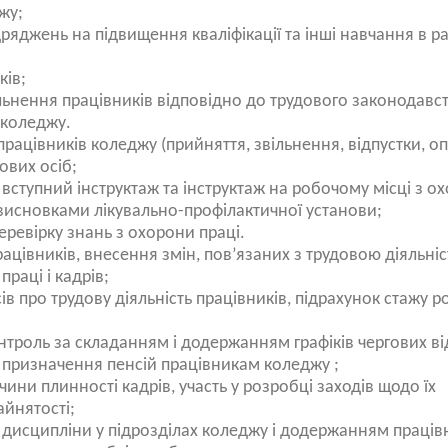
джу;
дряджень на підвищення кваліфікації та інші навчання в р
ків;
ьнення працівників відповідно до трудового законодавст
 коледжу.
працівників коледжу (прийняття, звільнення, відпустки, о
дових осіб;
вступний інструктаж та інструктаж на робочому місці з о
а висновками лікувально-профілактичної установи;
еревірку знань з охорони праці.
цівників, внесення змін, пов’язаних з трудовою діяльніс
праці і кадрів;
в про трудову діяльність працівників, підрахунок стажу р
нтроль за складанням і додержанням графіків чергових ві
 призначення пенсій працівникам коледжу ;
ини плинності кадрів, участь у розробці заходів щодо їх
айнятості;
 дисципліни у підрозділах коледжу і додержанням праці