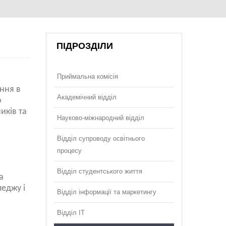
ПІДРОЗДІЛИ
Приймальна комісія
ння в
Академічний відділ
о
иків та
Науково-міжнародний відділ
Відділ супроводу освітнього
процесу
Відділ студентського життя
а
леджу і
Відділ інформації та маркетингу
Відділ ІТ