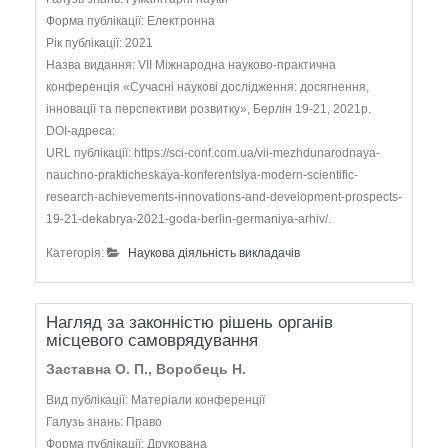
Форма публікації: Електронна
Рік публікації: 2021
Назва видання: VII Міжнародна науково-практична
конференція «Сучасні наукові дослідження: досягнення,
інновації та перспективи розвитку», Берлін 19-21, 2021р.
DOI-адреса:
URL публікації: https://sci-conf.com.ua/vii-mezhdunarodnaya-
nauchno-prakticheskaya-konferentsiya-modern-scientific-
research-achievements-innovations-and-development-prospects-
19-21-dekabrya-2021-goda-berlin-germaniya-arhiv/.
Категорія:
Наукова діяльність викладачів
Нагляд за законністю рішень органів
місцевого самоврядування
Заставна О. П., Воробець Н.
Вид публікації: Матеріали конференції
Галузь знань: Право
Форма публікації: Друкована