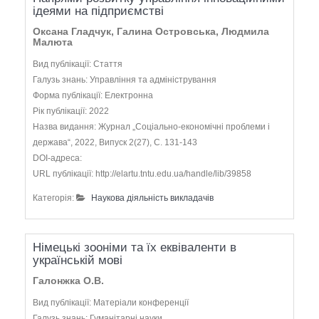
ідеями на підприємстві
Оксана Гладчук, Галина Островська, Людмила
Малюта
Вид публікації: Стаття
Галузь знань: Управління та адміністрування
Форма публікації: Електронна
Рік публікації: 2022
Назва видання: Журнал „Соціально-економічні проблеми і
держава“, 2022, Випуск 2(27), С. 131-143
DOI-адреса:
URL публікації: http://elartu.tntu.edu.ua/handle/lib/39858
Категорія:
Наукова діяльність викладачів
Німецькі зооніми та їх еквіваленти в
українській мові
Галонжка О.В.
Вид публікації: Матеріали конференції
Галузь знань: Гуманітарні науки