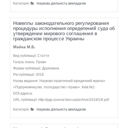
Категорія:
Наукова діяльність викладачів
Новеллы законодательного регулирования
процедуры исполнения определений суда об
утверждении мирового соглашения в
гражданском процессе Украины
Майка М.Б.
Вид публікації: Стаття
Галузь знань: Право
Форма публікації: Друкована
Рік публікації: 2018
Назва видання: Науково-практичний юридичний журнал
«Підприємництво, господарство і право». Київ.№1
DOI-адреса:
URL публікації: http://pgp-journal.kiev.ua/archive/2018/1/6.pdf
Категорія:
Наукова діяльність викладачів