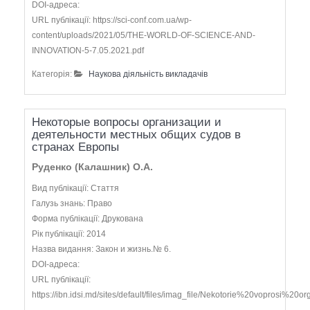
DOI-адреса:
URL публікації: https://sci-conf.com.ua/wp-
content/uploads/2021/05/THE-WORLD-OF-SCIENCE-AND-
INNOVATION-5-7.05.2021.pdf
Категорія:
Наукова діяльність викладачів
Некоторые вопросы организации и
деятельности местных общих судов в
странах Европы
Руденко (Калашник) О.А.
Вид публікації: Стаття
Галузь знань: Право
Форма публікації: Друкована
Рік публікації: 2014
Назва видання: Закон и жизнь.№ 6.
DOI-адреса:
URL публікації:
https://ibn.idsi.md/sites/default/files/imag_file/Nekotorie%20vopros