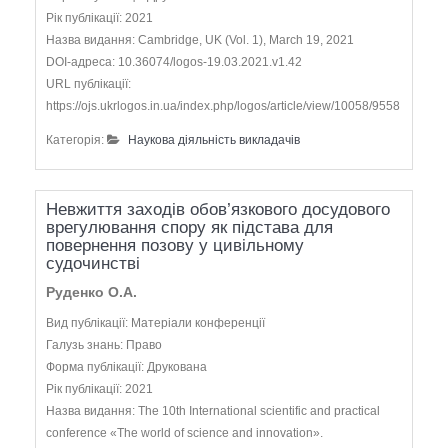
Рік публікації: 2021
Назва видання: Cambridge, UK (Vol. 1), March 19, 2021
DOI-адреса: 10.36074/logos-19.03.2021.v1.42
URL публікації:
https://ojs.ukrlogos.in.ua/index.php/logos/article/view/10058/9558
Категорія:
Наукова діяльність викладачів
Невжиття заходів обов’язкового досудового
врегулювання спору як підстава для
повернення позову у цивільному
судочинстві
Руденко О.А.
Вид публікації: Матеріали конференції
Галузь знань: Право
Форма публікації: Друкована
Рік публікації: 2021
Назва видання: The 10th International scientific and practical
conference «The world of science and innovation».