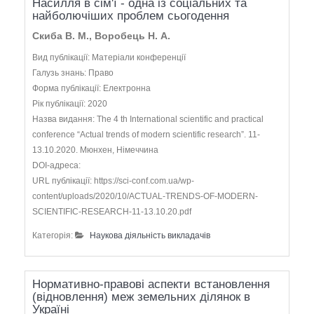
Насилля в сім'ї - одна із соціальних та
найболючіших проблем сьогодення
Скиба В. М., Воробець Н. А.
Вид публікації: Матеріали конференції
Галузь знань: Право
Форма публікації: Електронна
Рік публікації: 2020
Назва видання: The 4 th International scientific and practical
conference “Actual trends of modern scientific research”. 11-
13.10.2020. Мюнхен, Німеччина
DOI-адреса:
URL публікації: https://sci-conf.com.ua/wp-
content/uploads/2020/10/ACTUAL-TRENDS-OF-MODERN-
SCIENTIFIC-RESEARCH-11-13.10.20.pdf
Категорія:
Наукова діяльність викладачів
Нормативно-правові аспекти встановлення
(відновлення) меж земельних ділянок в
Україні