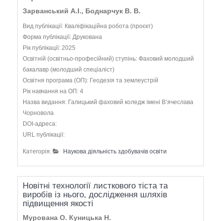
Зарванський А.І., Боднарчук В. В.
Вид публікації: Кваліфікаційна робота (проєкт)
Форма публікації: Друкована
Рік публікації: 2025
Освітній (освітньо-професійний) ступінь: Фаховий молодший
бакалавр (молодший спеціаліст)
Освітня програма (ОП): Геодезія та землеустрій
Рік навчання на ОП: 4
Назва видання: Галицький фаховий коледж імені В’ячеслава
Чорновола
DOI-адреса:
URL публікації:
Категорія:
Наукова діяльність здобувачів освіти
Новітні технології листкового тіста та
виробів із нього, дослідження шляхів
підвищення якості
Мурована О. Куницька Н.