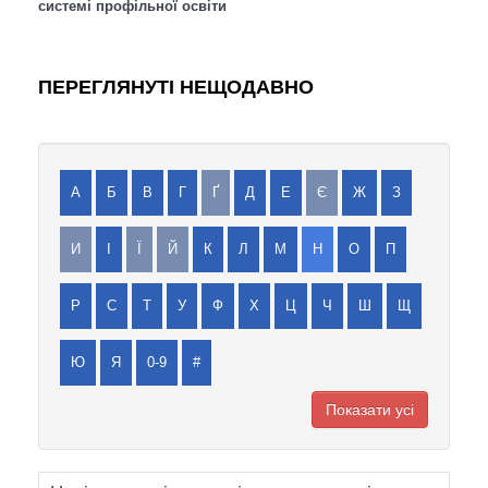
системі профільної освіти
ПЕРЕГЛЯНУТІ НЕЩОДАВНО
А
Б
В
Г
Ґ
Д
Е
Є
Ж
З
И
І
Ї
Й
К
Л
М
Н
О
П
Р
С
Т
У
Ф
Х
Ц
Ч
Ш
Щ
Ю
Я
0-9
#
Показати усі