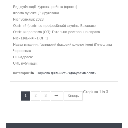
Вид публікації: Курсова робота (проєкт)
Форма публікації: Друкована
Рік публікації: 2023
Освітній (освітньо-професійний) ступінь: Бакалавр
Освітня програма (ОП): Готельно-ресторанна справа
Рік навчання на ОП: 1
Назва видання: Галицький фаховий коледж імені В’ячеслава
Чорновола
DOI-адреса:
URL публікації:
Категорія:
Наукова діяльність здобувачів освіти
Сторінка 1 із 3
1
2
3
Кінець