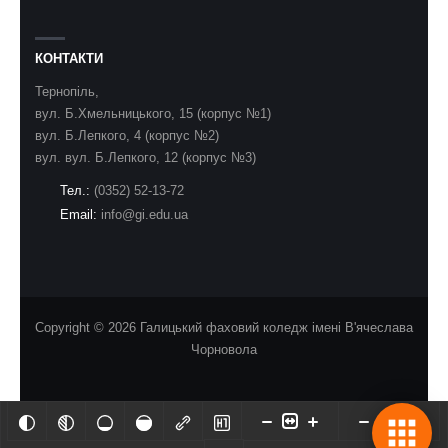
КОНТАКТИ
Тернопіль,
вул. Б.Хмельницького, 15 (корпус №1)
вул. Б.Лепкого, 4 (корпус №2)
вул. вул. Б.Лепкого, 12 (корпус №3)
Тел.:
(0352) 52-13-72
Email:
info@gi.edu.ua
Copyright © 2026 Галицький фаховий коледж імені В'ячеслава
Чорновола
Aa
