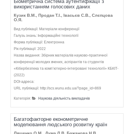
Біометрична система аутентифікації з
використанням голосових даних
Кузик В.М., Продан Т.І., Івасьєв С.В., Слєпцова
О.Я.
Вид публікації: Матеріали конференції
Галузь знань: Інформаційні технології
Форма публікації: Електронна
Рік публікації: 2022
Назва видання: Збірник матеріалів науково-практичної
конференції молодих вчених, аспірантів та студентів
«Кібербезпека та комп’ютерно-інтегровані технології» КБКІТ-
(2022)
DOI-адреса:
URL публікації: http://scs.wunu.edu.ua/?page_id=869
Категорія:
Наукова діяльність викладачів
Багатофакторне економетричне
моделювання людського розвитку країн
Ляшенко О.М., Дума Л.В.,Бажанова Н.В.