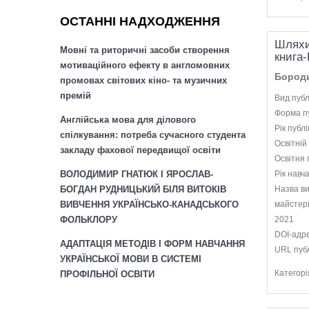
ОСТАННІ НАДХОДЖЕННЯ
Шляхи
Мовні та риторичні засоби створення
книга-
мотиваційного ефекту в англомовних
Бороди
промовах світових кіно- та музичних
премій
Вид публ
Форма пу
Англійська мова для ділового
Рік публі
спілкування: потреба сучасного студента
Освітній
закладу фахової передвищої освіти
Освітня 
ВОЛОДИМИР ГНАТЮК І ЯРОСЛАВ-
Рік навч
БОГДАН РУДНИЦЬКИЙ БІЛЯ ВИТОКІВ
Назва ви
ВИВЧЕННЯ УКРАЇНСЬКО-КАНАДСЬКОГО
майстерн
ФОЛЬКЛОРУ
2021
DOI-адр
АДАПТАЦІЯ МЕТОДІВ І ФОРМ НАВЧАННЯ
URL публ
УКРАЇНСЬКОЇ МОВИ В СИСТЕМІ
Категорі
ПРОФІЛЬНОЇ ОСВІТИ