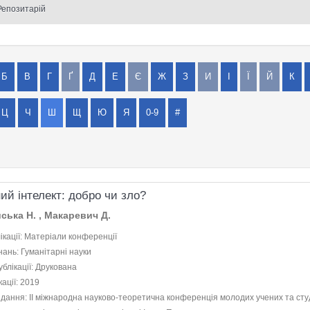
Репозитарій
Б
В
Г
Ґ
Д
Е
Є
Ж
З
И
І
Ї
Й
К
Ц
Ч
Ш
Щ
Ю
Я
0-9
#
ий інтелект: добро чи зло?
ська Н. , Макаревич Д.
ікації: Матеріали конференції
нань: Гуманітарні науки
блікації: Друкована
кації: 2019
дання: II міжнародна науково-теоретична конференція молодих учених та сту