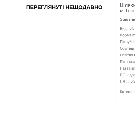
Шляхи 
ПЕРЕГЛЯНУТІ НЕЩОДАВНО
м.Терн
Закітн
Вид публ
Форма пу
Рік публі
Освітній
Освітня 
Рік навч
Назва ви
DOI-адр
URL публ
Категорі