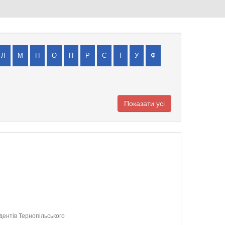
Л
М
Н
О
П
Р
С
Т
У
Ф
Показати усі
дентів Тернопільського