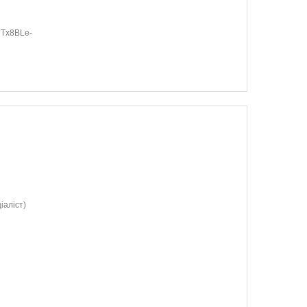
9MTx8BLe-
іаліст)