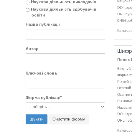
націонал
Наукова діяльність викладачів
DOI-адр
Наукова діяльність здобувачів
URL публ
освіти
0NG3be
Назва публікації
Категорі
Автор
Шифро
Пелех М
Вид публ
Ключові слова
Форма пу
Рік публі
Освітній
Освітня 
Форма публікації
Рік навч
Назва ви
DOI-адр
Шукати
Очистити форму
URL публ
Категорі