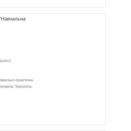
“Навчальна
іаліст)
Навчально-практична
рновола. Тернопіль,