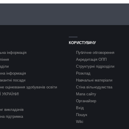
КОРИСТУВАЧУ
ьна інформація
Публічне обговорення
ління
Акредитація ОПП
зділи
Структурні підрозділи
чна інформація
Розклад
акантні посади
Навчальні матеріали
не оцінювання здобувачів освіти
Стіна вільнодумства
Ї УКРАЇНИ!
Мапа сайту
Органайзер
Вхід
нг викладачів
Пошук
чна підтримка
Wiki