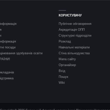
КОРИСТУВАЧУ
інформація
Публічне обговорення
я
Акредитація ОПП
и
Структурні підрозділи
інформація
Розклад
тні посади
Навчальні матеріали
цінювання здобувачів освіти
Стіна вільнодумства
РАЇНИ!
Мапа сайту
Органайзер
Вхід
икладачів
Пошук
підтримка
Wiki