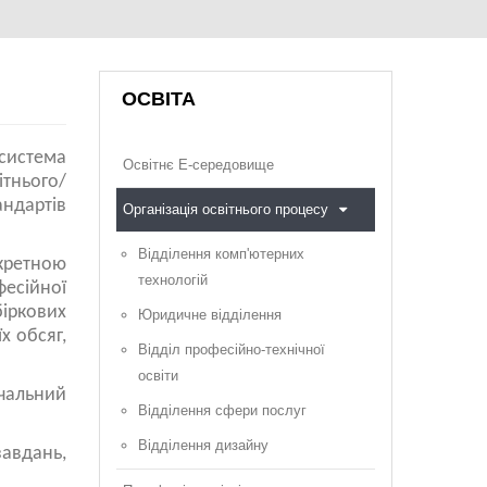
ОСВІТА
система
Освітнє Е-середовище
ітнього/
андартів
Організація освітнього процесу
Відділення комп'ютерних
кретною
технологій
фесійної
біркових
Юридичне відділення
х обсяг,
Відділ професійно-технічної
освіти
вчальний
Відділення сфери послуг
Відділення дизайну
завдань,