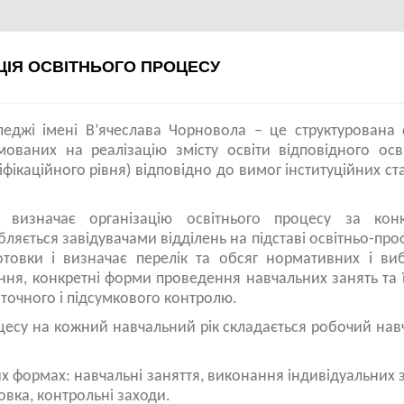
ЦІЯ ОСВІТНЬОГО ПРОЦЕСУ
еджі імені В’ячеслава Чорновола – це структурована 
мованих на реалізацію змісту освіти відповідного осв
іфікаційного рівня) відповідно до вимог інституційних ст
визначає організацію освітнього процесу за кон
бляється завідувачами відділень на підставі освітньо-про
готовки і визначає перелік та обсяг нормативних і ви
ення, конкретні форми проведення навчальних занять та ї
оточного і підсумкового контролю.
оцесу на кожний навчальний рік складається робочий на
их формах: навчальні заняття, виконання індивідуальних 
овка, контрольні заходи.