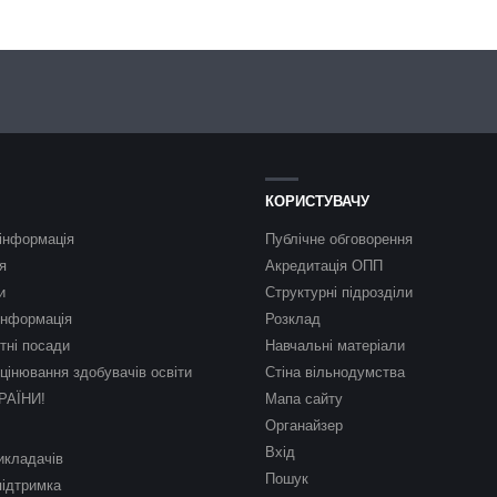
КОРИСТУВАЧУ
інформація
Публічне обговорення
я
Акредитація ОПП
и
Структурні підрозділи
інформація
Розклад
тні посади
Навчальні матеріали
цінювання здобувачів освіти
Стіна вільнодумства
РАЇНИ!
Мапа сайту
Органайзер
Вхід
икладачів
Пошук
підтримка