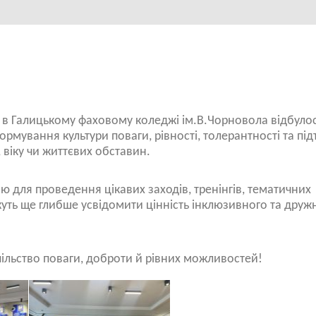
 в Галицькому фаховому коледжі ім.В.Чорновола відбуло
ормування культури поваги, рівності, толерантності та пі
віку чи життєвих обставин.
 для проведення цікавих заходів, тренінгів, тематичних
жуть ще глибше усвідомити цінність інклюзивного та друж
пільство поваги, доброти й рівних можливостей!