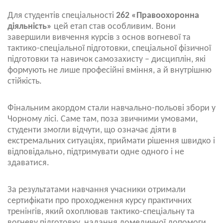
Для студентів спеціальності
262 «Правоохоронна
діяльність»
цей етап став особливим. Вони
завершили вивчення курсів з основ вогневої та
тактико-спеціальної підготовки, спеціальної фізичної
підготовки та навичок самозахисту – дисциплін, які
формують не лише професійні вміння, а й внутрішню
стійкість.
Фінальним акордом стали навчально-польові збори у
Чорному лісі. Саме там, поза звичними умовами,
студенти змогли відчути, що означає діяти в
екстремальних ситуаціях, приймати рішення швидко і
відповідально, підтримувати одне одного і не
здаватися.
За результатами навчання учасники отримали
сертифікати про проходження курсу практичних
тренінгів, який охоплював тактико-спеціальну та
вогневу підготовку, надання домедичної допомоги