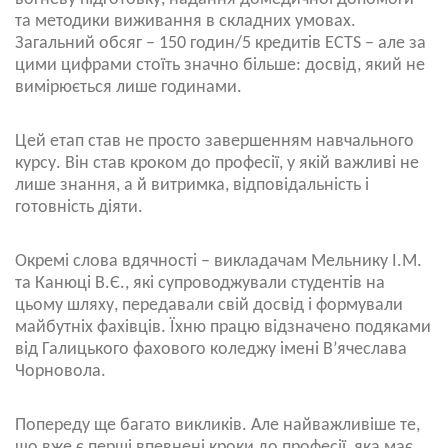
та методики виживання в складних умовах.
Загальний обсяг – 150 годин/5 кредитів ECTS – але за
цими цифрами стоїть значно більше: досвід, який не
вимірюється лише годинами.
Цей етап став не просто завершенням навчального
курсу. Він став кроком до професії, у якій важливі не
лише знання, а й витримка, відповідальність і
готовність діяти.
Окремі слова вдячності – викладачам Мельнику І.М.
та Канюці В.Є., які супроводжували студентів на
цьому шляху, передавали свій досвід і формували
майбутніх фахівців. Їхню працю відзначено подяками
від Галицького фахового коледжу імені В’ячеслава
Чорновола.
Попереду ще багато викликів. Але найважливіше те,
що вже є перші впевнені кроки до професії, яка має