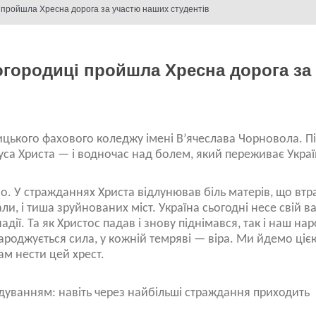
 пройшла Хресна дорога за участю наших студентів
огородиці пройшла Хресна дорога за
ицького фахового коледжу імені В’ячеслава Чорновола. Пі
уса Христа — і водночас над болем, який переживає Украї
. У стражданнях Христа відлунював біль матерів, що втр
али, і тиша зруйнованих міст. Україна сьогодні несе свій 
адії. Та як Христос падав і знову піднімався, так і наш на
ароджується сила, у кожній темряві — віра. Ми йдемо ціє
ам нести цей хрест.
адуванням: навіть через найбільші страждання приходить