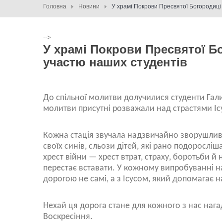
Головна
Новини
У храмі Покрови Пресвятої Богородиці
-->
У храмі Покрови Пресвятої Б
участю наших студентів
До спільної молитви долучилися студенти Гал
молитви присутні розважали над страстями Іс
Кожна стація звучала надзвичайно зворушливо
своїх синів, сльози дітей, які рано подоросліш
хрест війни — хрест втрат, страху, боротьби й н
перестає вставати. У кожному випробуванні н
дорогою не самі, а з Ісусом, який допомагає н
Нехай ця дорога стане для кожного з нас наг
Воскресіння.