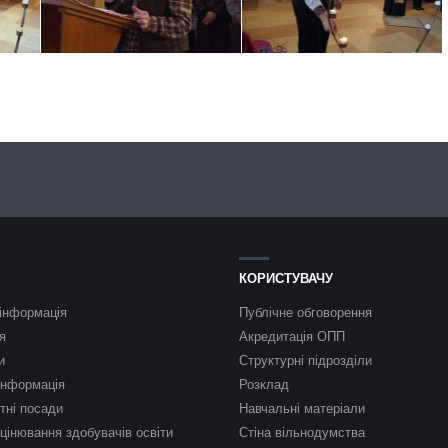
КОРИСТУВАЧУ
інформація
Публічне обговорення
я
Акредитація ОПП
и
Структурні підрозділи
інформація
Розклад
тні посади
Навчальні матеріали
цінювання здобувачів освіти
Стіна вільнодумства