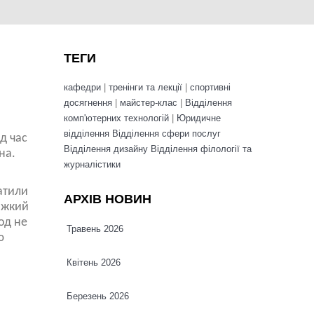
ТЕГИ
кафедри
|
тренінги та лекції
|
спортивні
досягнення
|
майстер-клас
|
Відділення
комп'ютерних технологій
|
Юридичне
відділення
Відділення сфери послуг
д час
Відділення дизайну
Відділення філології та
на.
журналістики
атили
АРХІВ НОВИН
важкий
род не
Травень 2026
ю
Квітень 2026
Березень 2026