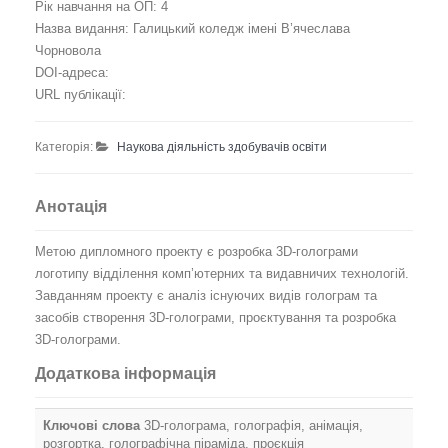
Рік навчання на ОП: 4
Назва видання: Галицький коледж імені В’ячеслава
Чорновола
DOI-адреса:
URL публікації:
Категорія:
Наукова діяльність здобувачів освіти
Анотація
Метою дипломного проекту є розробка 3D-голограми
логотипу відділення комп’ютерних та видавничих технологій.
Завданням проекту є аналіз існуючих видів голограм та
засобів створення 3D-голограми, проєктування та розробка
3D-голограми.
Додаткова інформація
Ключові слова
3D-голограма, голографія, анімація,
розгортка, голографічна піраміда, проєкція