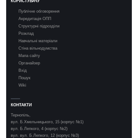
КОРИСТУВАЧУ
Публічне обговорення
Акредитація ОПП
Структурні підрозділи
Розклад
Навчальні матеріали
Стіна вільнодумства
Мапа сайту
Органайзер
Вхід
Пошук
Wiki
КОНТАКТИ
Тернопіль,
вул. Б.Хмельницького, 15 (корпус №1)
вул. Б.Лепкого, 4 (корпус №2)
вул. вул. Б.Лепкого, 12 (корпус №3)