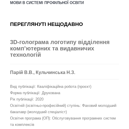
МОВИ В СИСТЕМІ ПРОФІЛЬНОЇ ОСВІТИ
ПЕРЕГЛЯНУТІ НЕЩОДАВНО
3D-голограма логотипу відділення
комп’ютерних та видавничих
технологій
Парій В.В., Кульчинська Н.З.
Вид публікації: Кваліфікаційна робота (проєкт)
Форма публікації: Друкована
Рік публікації: 2020
Освітній (освітньо-професійний) ступінь: Фаховий молодший
бакалавр (молодший спеціаліст)
Освітня програма (ОП): Обслуговування програмних систем
та комплексів