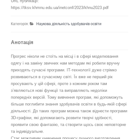
URL публікації:
https://tksv.khmnu.edu.ua/inetconf/2023/khnu2023.pdf
Категорія:
Наукова діяльність здобувачів освіти
Анотація
Прогрес ніколи не стоїть на місці і в сфері моделювання
одягу і на заміну звичних нам методам які робили вручну
приходять сучасні програми. ІТ-технології дуже стрімко
розвиваються в сучасному світі. Їх вже не перший рік
просувають у цій сфері, проте з кожним роком там
з’являються нові функції та виправляють недоліки
попередніх версій. Тому вивчення програм, які допоможуть
більше поглибити знання здобувачів освіти в будь-якій сфері
діяльності. До таких програм можна також віднести програми
3D-графіки, які допомагають розвити творчі здібності,
проявити свою фантазію, та створити щось своє неповторне
та індивідуальне.
Стає можливим уникнення процесу ручного виготовлення