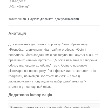
DOI-адреса:
URL публікації:
Категорія:
Наукова діяльність здобувачів освіти
Анотація
Для виконання дипломного проєкту було обрано тему:
«Розробка та виконання фантазійного образу «Осінні
переливи». Його завданням є застосування набутих знань та
практичних навичок протягом 3,5 років навчання у створенні
образу відповідно до обраної теми. Осінь є яскравою
різнобарвною порою року. Різні форми листя, кольори та їх
градієнти, неймовірні золотисті пейзажі – саме ці
характеристики спонукнули на вибір даної теми та їх
втілення у повноцінний образ.
Додаткова інформація
Ключові слова
зачіска, загальний образ, кольоровий